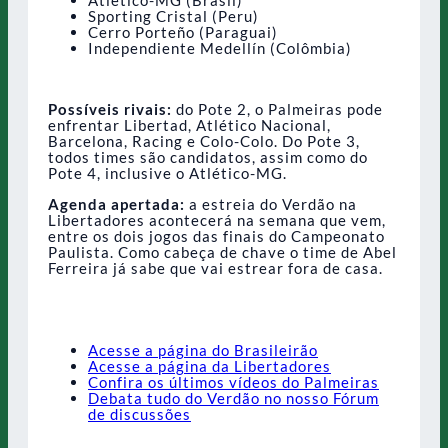
Atlético-MG (Brasil)
Sporting Cristal (Peru)
Cerro Porteño (Paraguai)
Independiente Medellín (Colômbia)
Possíveis rivais:
do Pote 2, o Palmeiras pode
enfrentar Libertad, Atlético Nacional,
Barcelona, Racing e Colo-Colo. Do Pote 3,
todos times são candidatos, assim como do
Pote 4, inclusive o Atlético-MG.
Agenda apertada:
a estreia do Verdão na
Libertadores acontecerá na semana que vem,
entre os dois jogos das finais do Campeonato
Paulista. Como cabeça de chave o time de Abel
Ferreira já sabe que vai estrear fora de casa.
Acesse a página do Brasileirão
Acesse a página da Libertadores
Confira os últimos vídeos do Palmeiras
Debata tudo do Verdão no nosso Fórum
de discussões