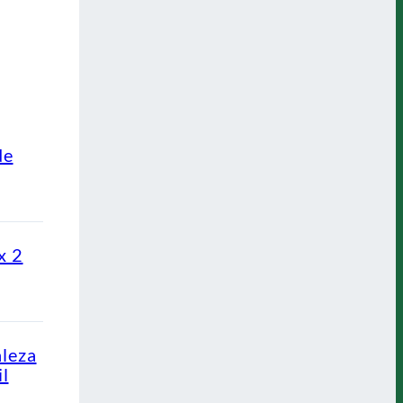
de
x 2
aleza
l