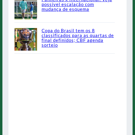
possível escalação com
mudança de esquema
Copa do Brasil tem os 8
classificados para as quartas de
final definidos; CBF agenda
sorteio