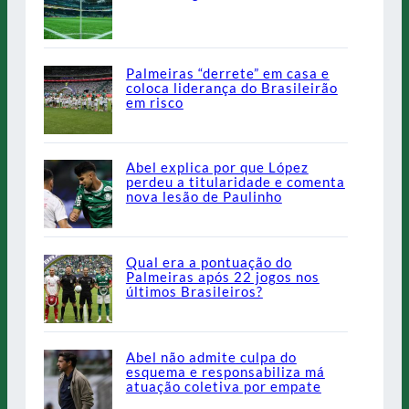
Palmeiras “derrete” em casa e
coloca liderança do Brasileirão
em risco
Abel explica por que López
perdeu a titularidade e comenta
nova lesão de Paulinho
Qual era a pontuação do
Palmeiras após 22 jogos nos
últimos Brasileiros?
Abel não admite culpa do
esquema e responsabiliza má
atuação coletiva por empate