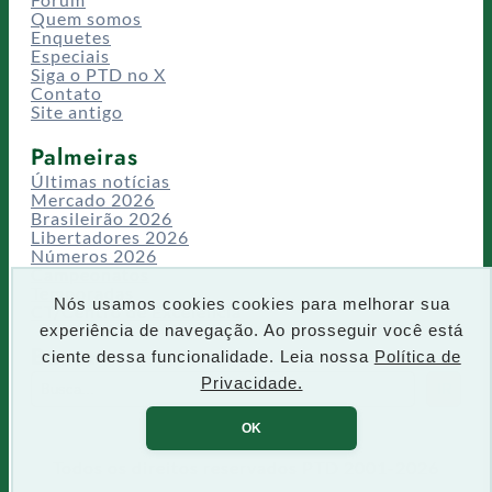
Quem somos
Enquetes
Especiais
Siga o PTD no X
Contato
Site antigo
Palmeiras
Últimas notícias
Mercado 2026
Brasileirão 2026
Libertadores 2026
Números 2026
Campeonatos
Temporadas
Nós usamos cookies cookies para melhorar sua
CT/Centro de Excelência
experiência de navegação. Ao prosseguir você está
Busca
ciente dessa funcionalidade. Leia nossa
Política de
P
Privacidade.
IR
e
s
OK
q
u
Todos os direitos reservados PTD 2001-2026
i
s