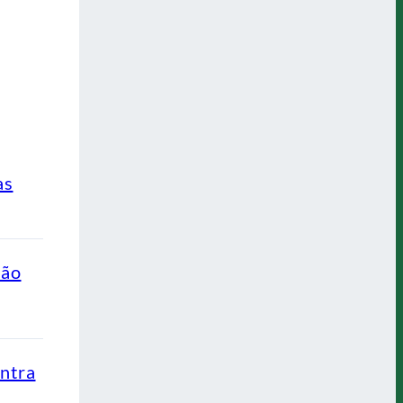
as
ção
ontra