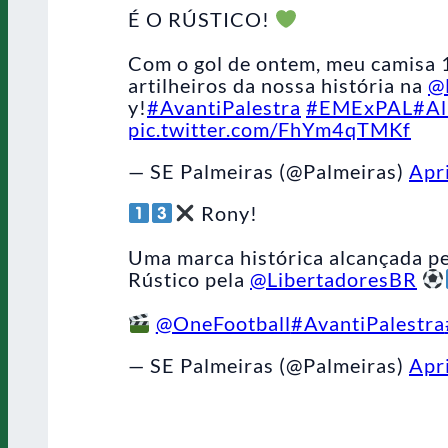
É O RÚSTICO!
Com o gol de ontem, meu camisa 1
artilheiros da nossa história na
@
y!
#AvantiPalestra
#EMExPAL
#A
pic.twitter.com/FhYm4qTMKf
— SE Palmeiras (@Palmeiras)
Apr
Rony!
Uma marca histórica alcançada pe
Rústico pela
@LibertadoresBR
@OneFootball
#AvantiPalestra
— SE Palmeiras (@Palmeiras)
Apr