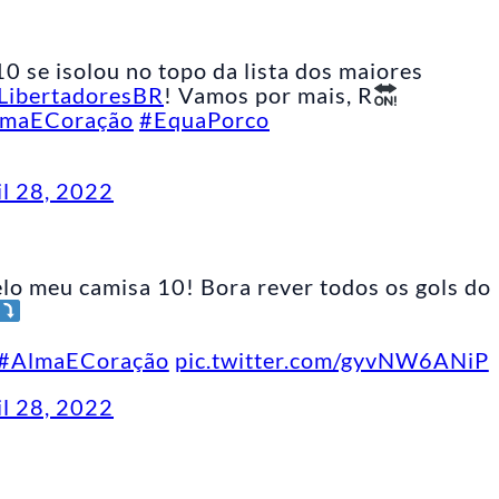
0 se isolou no topo da lista dos maiores
LibertadoresBR
! Vamos por mais, R
lmaECoração
#EquaPorco
il 28, 2022
lo meu camisa 10! Bora rever todos os gols do
#AlmaECoração
pic.twitter.com/gyvNW6ANiP
il 28, 2022