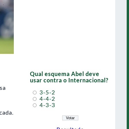
Qual esquema Abel deve
usar contra o Internacional?
isa
3-5-2
4-4-2
4-3-3
cada.