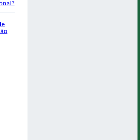
onal?
de
Não