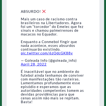
ABSURDO!
Mais um caso de racismo contra
brasileiros na Libertadores. Agora
foi um “torcedor” do Emelec que fez
sinais e chamou palmeirenses de
macacos no Equador.
Enquanto a Conmebol fingir que
nada acontece, esses absurdos
continuarão existindo.
pic.twitter.com/6zQdcGK88v
— Goleada Info (@goleada_info)
April 28, 2022
É inaceitável que no ambiente do
futebol ainda tenhamos de conviver
com manifestações tão rasteiras.
Lamentamos profundamente esse
episódio e esperamos que as
autoridades competentes tomem as
devidas providências para que
cenas assim não mais se repitam.
Basta!