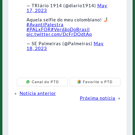
— TRIário 1914 (@diario1914)
May
17, 2023
Aquela selfie do meu colombiano!
#AvantiPalestra
#PALxFOR
#VerdãoDoBrasil
pic.twitter.com/DcFrDQdtAq
— SE Palmeiras (@Palmeiras)
May
18, 2023
Canal do PTD
Favorite o PTD
«
Notícia anterior
Próxima notícia
»