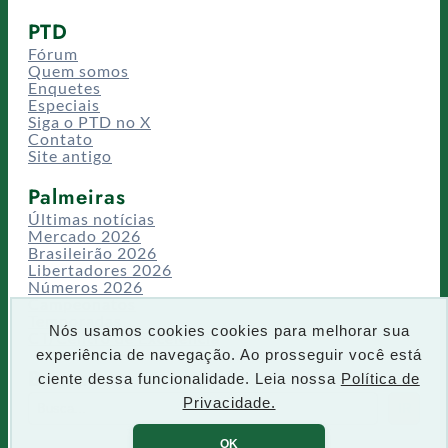
PTD
Fórum
Quem somos
Enquetes
Especiais
Siga o PTD no X
Contato
Site antigo
Palmeiras
Últimas notícias
Mercado 2026
Brasileirão 2026
Libertadores 2026
Números 2026
Campeonatos
Temporadas
Nós usamos cookies cookies para melhorar sua
CT/Centro de Excelência
experiência de navegação. Ao prosseguir você está
Busca
ciente dessa funcionalidade. Leia nossa
Política de
P
Privacidade.
IR
e
s
OK