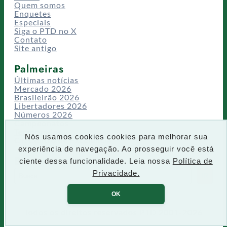
Quem somos
Enquetes
Especiais
Siga o PTD no X
Contato
Site antigo
Palmeiras
Últimas notícias
Mercado 2026
Brasileirão 2026
Libertadores 2026
Números 2026
Campeonatos
Temporadas
Nós usamos cookies cookies para melhorar sua
CT/Centro de Excelência
experiência de navegação. Ao prosseguir você está
Busca
ciente dessa funcionalidade. Leia nossa
Política de
P
Privacidade.
IR
e
s
OK
q
u
Todos os direitos reservados PTD 2001-2026
i
s