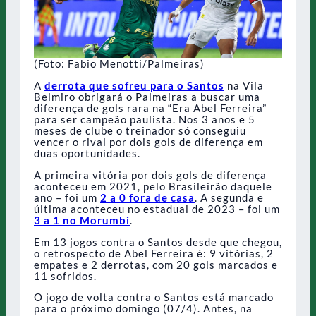
(Foto: Fabio Menotti/Palmeiras)
A
derrota que sofreu para o Santos
na Vila
Belmiro obrigará o Palmeiras a buscar uma
diferença de gols rara na “Era Abel Ferreira”
para ser campeão paulista. Nos 3 anos e 5
meses de clube o treinador só conseguiu
vencer o rival por dois gols de diferença em
duas oportunidades.
A primeira vitória por dois gols de diferença
aconteceu em 2021, pelo Brasileirão daquele
ano – foi um
2 a 0 fora de casa
. A segunda e
última aconteceu no estadual de 2023 – foi um
3 a 1 no Morumbi
.
Em 13 jogos contra o Santos desde que chegou,
o retrospecto de Abel Ferreira é: 9 vitórias, 2
empates e 2 derrotas, com 20 gols marcados e
11 sofridos.
O jogo de volta contra o Santos está marcado
para o próximo domingo (07/4). Antes, na