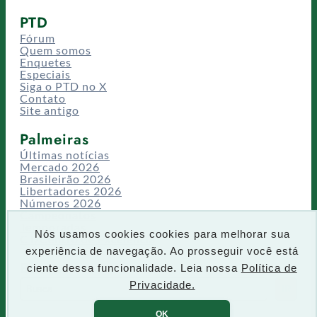
PTD
Fórum
Quem somos
Enquetes
Especiais
Siga o PTD no X
Contato
Site antigo
Palmeiras
Últimas notícias
Mercado 2026
Brasileirão 2026
Libertadores 2026
Números 2026
Campeonatos
Temporadas
Nós usamos cookies cookies para melhorar sua
CT/Centro de Excelência
experiência de navegação. Ao prosseguir você está
Busca
ciente dessa funcionalidade. Leia nossa
Política de
P
Privacidade.
IR
e
s
OK