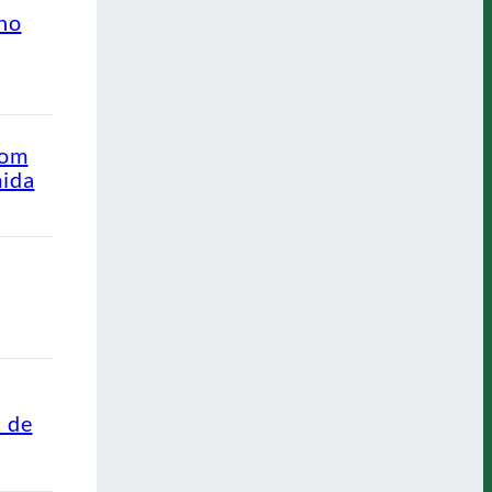
ino
com
mida
s de