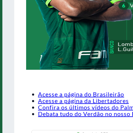
Acesse a página do Brasileirão
Acesse a página da Libertadores
Confira os últimos vídeos do Pal
Debata tudo do Verdão no nosso 