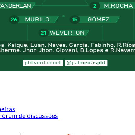
meiras
Fórum de discussões