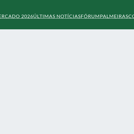
ERCADO 2026
ÚLTIMAS NOTÍCIAS
FÓRUM
PALMEIRAS
C