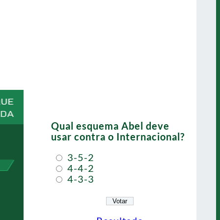
Qual esquema Abel deve
usar contra o Internacional?
3-5-2
4-4-2
4-3-3