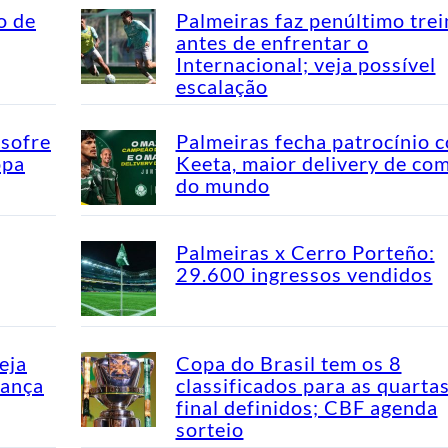
o de
Palmeiras faz penúltimo tre
antes de enfrentar o
Internacional; veja possível
escalação
 sofre
Palmeiras fecha patrocínio 
opa
Keeta, maior delivery de co
do mundo
Palmeiras x Cerro Porteño:
29.600 ingressos vendidos
eja
Copa do Brasil tem os 8
dança
classificados para as quarta
final definidos; CBF agenda
sorteio