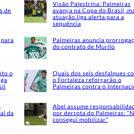
Visão Palestrina: Palmeiras
s de
avança na Copa do Brasil, m
atuação liga alerta para a
sequência
 para
Palmeiras anuncia prorroga
do contrato de Murilo
nto o
Quais dos seis desfalques c
aga
o Fortaleza reforçarão o
il
Palmeiras contra o Internaci
e
Abel assume responsabilida
al da
por derrota do Palmeiras: “
consegui mobilizar”