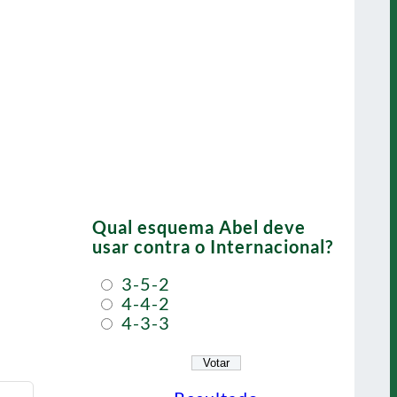
Qual esquema Abel deve
usar contra o Internacional?
3-5-2
4-4-2
4-3-3