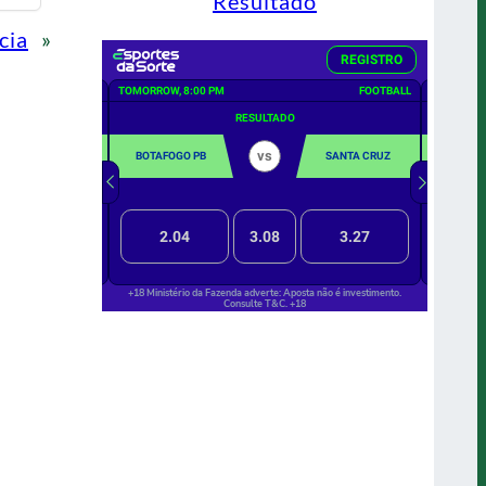
Resultado
cia
»