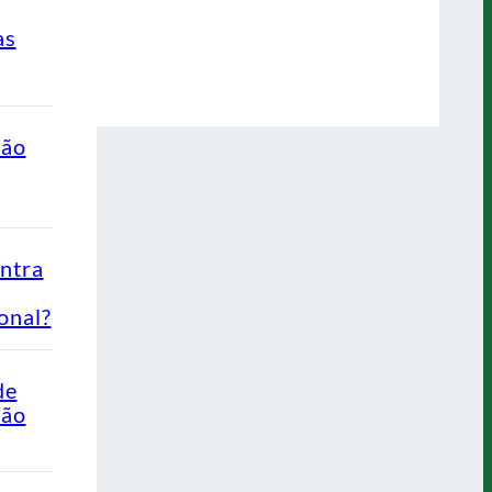
as
ção
ontra
onal?
de
Não