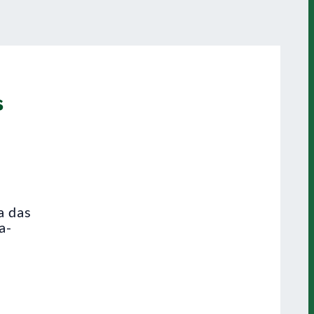
s
a das
a-