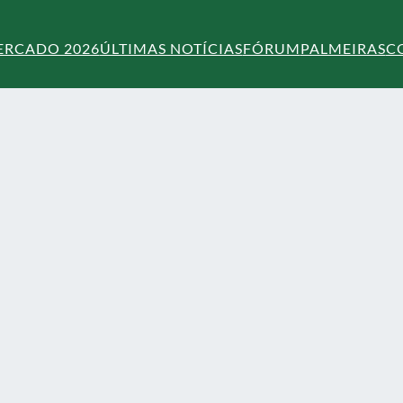
ERCADO 2026
ÚLTIMAS NOTÍCIAS
FÓRUM
PALMEIRAS
C