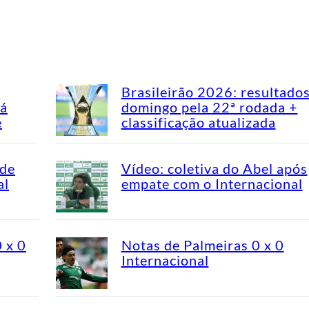
Brasileirão 2026: resultado
má
domingo pela 22ª rodada +
e
classificação atualizada
 de
Vídeo: coletiva do Abel após
al
empate com o Internacional
0 x 0
Notas de Palmeiras 0 x 0
Internacional