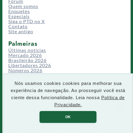
Fórum
Quem somos
Enquetes
Especiais
Siga o PTD no X
Contato
Site antigo
Palmeiras
Últimas notícias
Mercado 2026
Brasileirão 2026
Libertadores 2026
Números 2026
Campeonatos
Temporadas
Nós usamos cookies cookies para melhorar sua
CT/Centro de Excelência
experiência de navegação. Ao prosseguir você está
Busca
ciente dessa funcionalidade. Leia nossa
Política de
P
Privacidade.
IR
e
s
OK
q
u
Todos os direitos reservados PTD 2001-2026
i