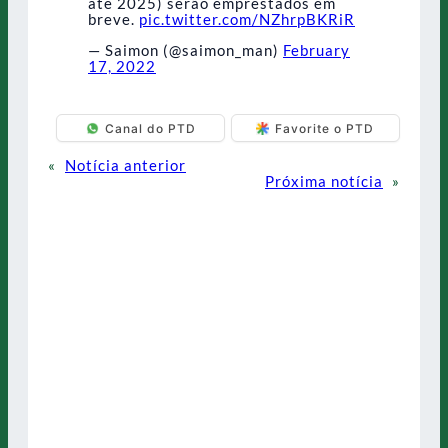
até 2025) serão emprestados em
breve.
pic.twitter.com/NZhrpBKRiR
— Saimon (@saimon_man)
February
17, 2022
Canal do PTD
Favorite o PTD
«
Notícia anterior
Próxima notícia
»