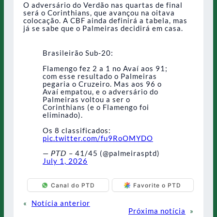
O adversário do Verdão nas quartas de final
será o Corinthians, que avançou na oitava
colocação. A CBF ainda definirá a tabela, mas
já se sabe que o Palmeiras decidirá em casa.
Brasileirão Sub-20:
Flamengo fez 2 a 1 no Avaí aos 91;
com esse resultado o Palmeiras
pegaria o Cruzeiro. Mas aos 96 o
Avaí empatou, e o adversário do
Palmeiras voltou a ser o
Corinthians (e o Flamengo foi
eliminado).
Os 8 classificados:
pic.twitter.com/fu9RoOMYDO
— 𝘗𝘛𝘋 – 41/45 (@palmeirasptd)
July 1, 2026
Canal do PTD
Favorite o PTD
«
Notícia anterior
Próxima notícia
»