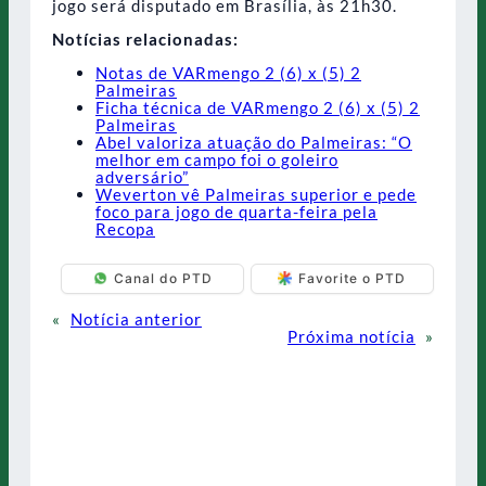
jogo será disputado em Brasília, às 21h30.
Notícias relacionadas:
Notas de VARmengo 2 (6) x (5) 2
Palmeiras
Ficha técnica de VARmengo 2 (6) x (5) 2
Palmeiras
Abel valoriza atuação do Palmeiras: “O
melhor em campo foi o goleiro
adversário”
Weverton vê Palmeiras superior e pede
foco para jogo de quarta-feira pela
Recopa
Canal do PTD
Favorite o PTD
«
Notícia anterior
Próxima notícia
»