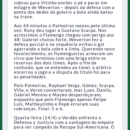
sobrou para Vitinho encher o pé e parar em
milagre de Weverton – depois da defesa com a
ponta dos dedos do goleiro a bola ainda bateu
na trave.
Aos 44 minutos o Palmeiras mexeu pela última
vez: Rony deu lugar a Gustavo Scarpa. Nos
acréscimos o Flamengo chegou com perigo aos
48: Gabriel chutou forte, Weverton fez a
defesa parcial e na sequência evitou o gol
agarrando a bola sobre a linha. Querendo novo
favorecimento, os flamenguistas armaram um
circo que terminou com uma briga entre os
reservas dos dois times. Após o fim da
confusão, que se entendeu ao túnel, o árbitro
encerrou o jogo e a disputa do título foi para
as penalidades.
Pelo Palmeiras, Raphael Veiga, Gómez, Scarpa,
Viña, e Veron converteram, mas Luan, Danilo,
Gabriel Menino e Mayke desperdiçaram,
enquanto que pelo Flamengo apenas Felipe
Luis, Matheuzinho e Pepê erraram suas
cobranças. Final: 5 a 6.
Quarta-feira (14/4) o Verdão enfrenta o
Defensa y Justicia com a vantagem do empate
para ser campeão da Recopa Sul-Americana. O