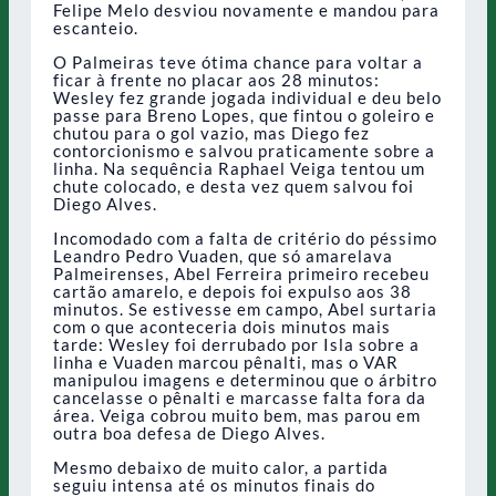
Felipe Melo desviou novamente e mandou para
escanteio.
O Palmeiras teve ótima chance para voltar a
ficar à frente no placar aos 28 minutos:
Wesley fez grande jogada individual e deu belo
passe para Breno Lopes, que fintou o goleiro e
chutou para o gol vazio, mas Diego fez
contorcionismo e salvou praticamente sobre a
linha. Na sequência Raphael Veiga tentou um
chute colocado, e desta vez quem salvou foi
Diego Alves.
Incomodado com a falta de critério do péssimo
Leandro Pedro Vuaden, que só amarelava
Palmeirenses, Abel Ferreira primeiro recebeu
cartão amarelo, e depois foi expulso aos 38
minutos. Se estivesse em campo, Abel surtaria
com o que aconteceria dois minutos mais
tarde: Wesley foi derrubado por Isla sobre a
linha e Vuaden marcou pênalti, mas o VAR
manipulou imagens e determinou que o árbitro
cancelasse o pênalti e marcasse falta fora da
área. Veiga cobrou muito bem, mas parou em
outra boa defesa de Diego Alves.
Mesmo debaixo de muito calor, a partida
seguiu intensa até os minutos finais do