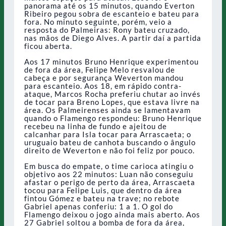
panorama até os 15 minutos, quando Everton
Ribeiro pegou sobra de escanteio e bateu para
fora. No minuto seguinte, porém, veio a
resposta do Palmeiras: Rony bateu cruzado,
nas mãos de Diego Alves. A partir daí a partida
ficou aberta.
Aos 17 minutos Bruno Henrique experimentou
de fora da área, Felipe Melo resvalou de
cabeça e por segurança Weverton mandou
para escanteio. Aos 18, em rápido contra-
ataque, Marcos Rocha preferiu chutar ao invés
de tocar para Breno Lopes, que estava livre na
área. Os Palmeirenses ainda se lamentavam
quando o Flamengo respondeu: Bruno Henrique
recebeu na linha de fundo e ajeitou de
calcanhar para Isla tocar para Arrascaeta; o
uruguaio bateu de canhota buscando o ângulo
direito de Weverton e não foi feliz por pouco.
Em busca do empate, o time carioca atingiu o
objetivo aos 22 minutos: Luan não conseguiu
afastar o perigo de perto da área, Arrascaeta
tocou para Felipe Luis, que dentro da área
fintou Gómez e bateu na trave; no rebote
Gabriel apenas conferiu: 1 a 1. O gol do
Flamengo deixou o jogo ainda mais aberto. Aos
27 Gabriel soltou a bomba de fora da área,