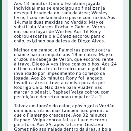
Aos 13 minutos Danilo fez ótima jogada
individual mas se empolgou ao finalizar já
desequilibrado da entrada da área; Wesley,
livre, ficou reclamando o passe com razão. Aos
14, mais duas mexidas no Verdão: Mayke
substituiu Marcos Rocha, e Gabriel Veron
entrou no lugar de Wesley. Aos 16 Rony
cobrou escanteio e Gómez escorou para o
chão, exigindo boa defesa de Diego Alves.
Melhor em campo, o Palmeiras perdeu outra
chance para o empate aos 18 minutos: Mayke
cruzou na cabeça de Veron, que escorou rente
à trave. Diego Alves tirou com os olhos. Aos 24
o time carioca fez o terceiro, mas o gol foi
invalidado por impedimento no começo da
jogada. Aos 26 minutos Rony foi lançado,
invadiu a área e teve a camisa puxada por
Rodrigo Caio. Não dava para Vuaden não
marcar o pênalti. Raphael Veiga cobrou com
perfeição e decretou novo empate: 2 a 2.
Talvez em função do calor, após o gol o Verdão
diminuiu o ritmo, mas também não permitiu
que o Flamengo crescesse. Aos 32 minutos
Raphael Veiga cobrou falta e Luan escorou
para fora. Aos 39, após falta em Gustavo
Gómez não assinalada dentro da área, a bola