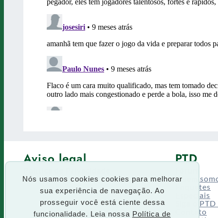
Aviso legal
PTD
Política de Privacidade
Fórum
Termos de uso
Quem som
Nós usamos cookies cookies para melhorar
Enquetes
sua experiência de navegação. Ao
Especiais
Siga o PTD
prosseguir você está ciente dessa
Contato
funcionalidade. Leia nossa
Política de