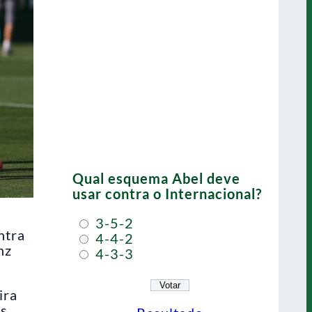
Qual esquema Abel deve
usar contra o Internacional?
3-5-2
ntra
4-4-2
nz
4-3-3
ira
s.