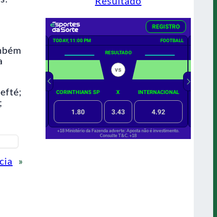
Resultado
ambém
a
efté;
;
cia
»