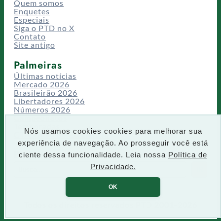
Quem somos
Enquetes
Especiais
Siga o PTD no X
Contato
Site antigo
Palmeiras
Últimas notícias
Mercado 2026
Brasileirão 2026
Libertadores 2026
Números 2026
Campeonatos
Temporadas
Nós usamos cookies cookies para melhorar sua
CT/Centro de Excelência
experiência de navegação. Ao prosseguir você está
Busca
ciente dessa funcionalidade. Leia nossa
Política de
P
Privacidade.
IR
e
s
OK
q
u
Todos os direitos reservados PTD 2001-2026
i
s