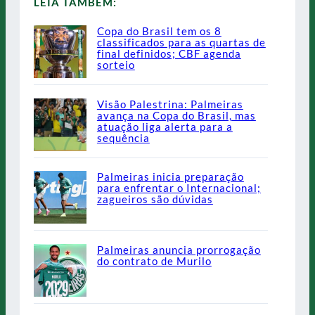
LEIA TAMBÉM:
Copa do Brasil tem os 8
classificados para as quartas de
final definidos; CBF agenda
sorteio
Visão Palestrina: Palmeiras
avança na Copa do Brasil, mas
atuação liga alerta para a
sequência
Palmeiras inicia preparação
para enfrentar o Internacional;
zagueiros são dúvidas
Palmeiras anuncia prorrogação
do contrato de Murilo