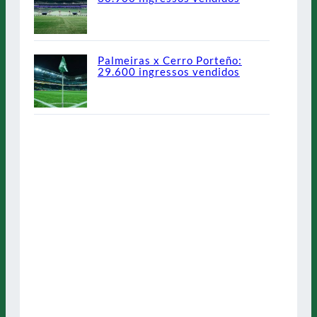
Palmeiras x Cerro Porteño:
29.600 ingressos vendidos