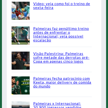
Vídeo: veja como foi o treino de
sexta-feira
Palmeiras faz penúltimo treino
antes de enfrentar o
Internacional; veja possível
escalação
Visão Palestrina: Palmeiras
sofre metade das derrotas pré-
Copa em apenas cinco jogos
Palmeiras fecha patrocínio com
Keeta, maior delivery de comida
do mundo
Palmeiras x Internacional:
30.900 ingressos vendidos