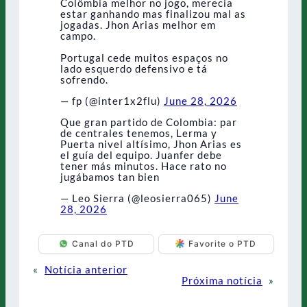
Colômbia melhor no jogo, merecia
estar ganhando mas finalizou mal as
jogadas. Jhon Arias melhor em
campo.
Portugal cede muitos espaços no
lado esquerdo defensivo e tá
sofrendo.
— fp (@inter1x2flu)
June 28, 2026
Que gran partido de Colombia: par
de centrales tenemos, Lerma y
Puerta nivel altísimo, Jhon Arias es
el guía del equipo. Juanfer debe
tener más minutos. Hace rato no
jugábamos tan bien
— Leo Sierra (@leosierra065)
June
28, 2026
Canal do PTD
Favorite o PTD
«
Notícia anterior
Próxima notícia
»