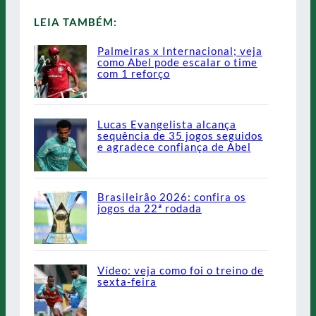
LEIA TAMBÉM:
Palmeiras x Internacional; veja
como Abel pode escalar o time
com 1 reforço
Lucas Evangelista alcança
sequência de 35 jogos seguidos
e agradece confiança de Abel
Brasileirão 2026: confira os
jogos da 22ª rodada
Vídeo: veja como foi o treino de
sexta-feira