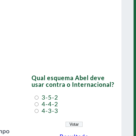
Qual esquema Abel deve
usar contra o Internacional?
3-5-2
4-4-2
4-3-3
empo