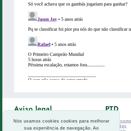
Aviso legal
PTD
Política de Privacidade
Fórum
Termos de uso
Quem som
Nós usamos cookies cookies para melhorar
Enquetes
sua experiência de navegação. Ao
Especiais