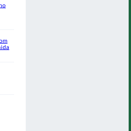
ino
com
mida