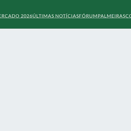
ERCADO 2026
ÚLTIMAS NOTÍCIAS
FÓRUM
PALMEIRAS
C