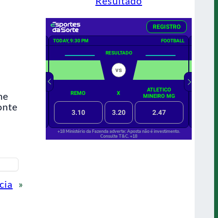
Resultado
me
onte
cia
»