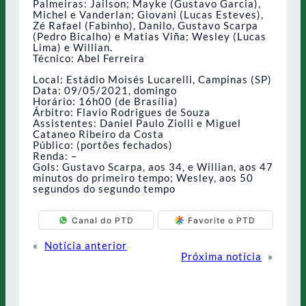
Palmeiras: Jailson; Mayke (Gustavo Garcia),
Michel e Vanderlan; Giovani (Lucas Esteves),
Zé Rafael (Fabinho), Danilo, Gustavo Scarpa
(Pedro Bicalho) e Matias Viña; Wesley (Lucas
Lima) e Willian.
Técnico: Abel Ferreira
Local: Estádio Moisés Lucarelli, Campinas (SP)
Data: 09/05/2021, domingo
Horário: 16h00 (de Brasília)
Árbitro: Flavio Rodrigues de Souza
Assistentes: Daniel Paulo Ziolli e Miguel
Cataneo Ribeiro da Costa
Público: (portões fechados)
Renda: –
Gols: Gustavo Scarpa, aos 34, e Willian, aos 47
minutos do primeiro tempo; Wesley, aos 50
segundos do segundo tempo
Canal do PTD
Favorite o PTD
«
Notícia anterior
Próxima notícia
»