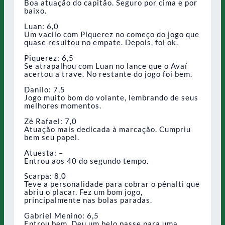
Boa atuação do capitão. Seguro por cima e por
baixo.
Luan: 6,0
Um vacilo com Piquerez no começo do jogo que
quase resultou no empate. Depois, foi ok.
Piquerez: 6,5
Se atrapalhou com Luan no lance que o Avaí
acertou a trave. No restante do jogo foi bem.
Danilo: 7,5
Jogo muito bom do volante, lembrando de seus
melhores momentos.
Zé Rafael: 7,0
Atuação mais dedicada à marcação. Cumpriu
bem seu papel.
Atuesta: –
Entrou aos 40 do segundo tempo.
Scarpa: 8,0
Teve a personalidade para cobrar o pênalti que
abriu o placar. Fez um bom jogo,
principalmente nas bolas paradas.
Gabriel Menino: 6,5
Entrou bem. Deu um belo passe para uma