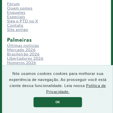
Fórum
Quem somos
Enquetes
Especiais
Siga o PTD no X
Contato
Site antigo
Palmeiras
Últimas notícias
Mercado 2026
Brasileirão 2026
Libertadores 2026
Números 2026
Campeonatos
Temporadas
Nós usamos cookies cookies para melhorar sua
CT/Centro de Excelência
experiência de navegação. Ao prosseguir você está
Busca
ciente dessa funcionalidade. Leia nossa
Política de
P
Privacidade.
IR
e
s
OK
q
u
Todos os direitos reservados PTD 2001-2026
i