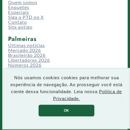
Quem somos
Enquetes
Especiais
Siga o PTD no X
Contato
Site antigo
Palmeiras
Últimas notícias
Mercado 2026
Brasileirão 2026
Libertadores 2026
Números 2026
Campeonatos
Temporadas
Nós usamos cookies cookies para melhorar sua
CT/Centro de Excelência
experiência de navegação. Ao prosseguir você está
Busca
ciente dessa funcionalidade. Leia nossa
Política de
P
Privacidade.
IR
e
s
OK
q
u
Todos os direitos reservados PTD 2001-2026
i
s