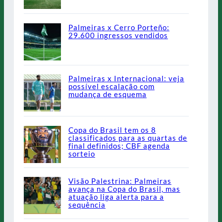
Palmeiras x Cerro Porteño:
29.600 ingressos vendidos
Palmeiras x Internacional: veja
possível escalação com
mudança de esquema
Copa do Brasil tem os 8
classificados para as quartas de
final definidos; CBF agenda
sorteio
Visão Palestrina: Palmeiras
avança na Copa do Brasil, mas
atuação liga alerta para a
sequência