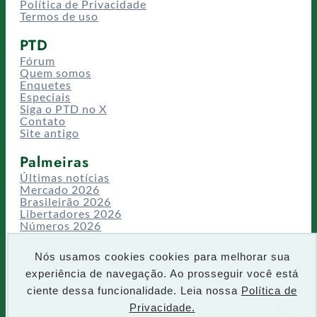
Política de Privacidade
Termos de uso
PTD
Fórum
Quem somos
Enquetes
Especiais
Siga o PTD no X
Contato
Site antigo
Palmeiras
Últimas notícias
Mercado 2026
Brasileirão 2026
Libertadores 2026
Números 2026
Campeonatos
Temporadas
Nós usamos cookies cookies para melhorar sua
CT/Centro de Excelência
experiência de navegação. Ao prosseguir você está
Busca
ciente dessa funcionalidade. Leia nossa
Política de
P
Privacidade.
IR