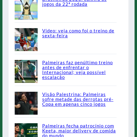
jogos da 22ª rodada
Vídeo: veja como foi o treino de
sexta-feira
Palmeiras faz penúltimo treino
antes de enfrentar o
Internacional; veja possível
escalação
Visão Palestrina: Palmeiras
sofre metade das derrotas pré-
Copa em apenas cinco jogos
Palmeiras fecha patrocínio com
Keeta, maior delivery de comida
do mundo