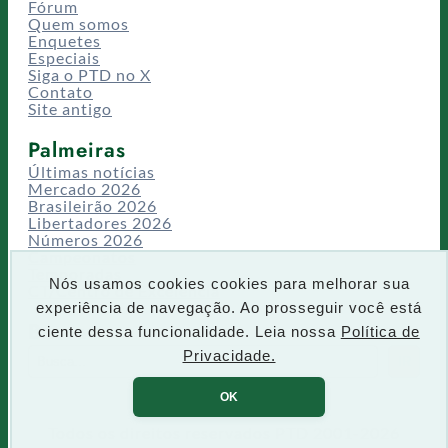
Fórum
Quem somos
Enquetes
Especiais
Siga o PTD no X
Contato
Site antigo
Palmeiras
Últimas notícias
Mercado 2026
Brasileirão 2026
Libertadores 2026
Números 2026
Campeonatos
Temporadas
Nós usamos cookies cookies para melhorar sua
CT/Centro de Excelência
experiência de navegação. Ao prosseguir você está
Busca
ciente dessa funcionalidade. Leia nossa
Política de
P
Privacidade.
IR
e
s
OK
q
u
Todos os direitos reservados PTD 2001-2026
i