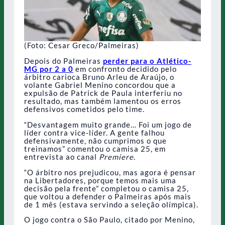
(Foto: Cesar Greco/Palmeiras)
Depois do Palmeiras
perder para o Atlético-
MG por 2 a 0
em confronto decidido pelo
árbitro carioca Bruno Arleu de Araújo, o
volante Gabriel Menino concordou que a
expulsão de Patrick de Paula interferiu no
resultado, mas também lamentou os erros
defensivos cometidos pelo time.
“Desvantagem muito grande… Foi um jogo de
líder contra vice-líder. A gente falhou
defensivamente, não cumprimos o que
treinamos” comentou o camisa 25, em
entrevista ao canal
Premiere
.
“O árbitro nos prejudicou, mas agora é pensar
na Libertadores, porque temos mais uma
decisão pela frente” completou o camisa 25,
que voltou a defender o Palmeiras após mais
de 1 mês (estava servindo a seleção olímpica).
O jogo contra o São Paulo, citado por Menino,