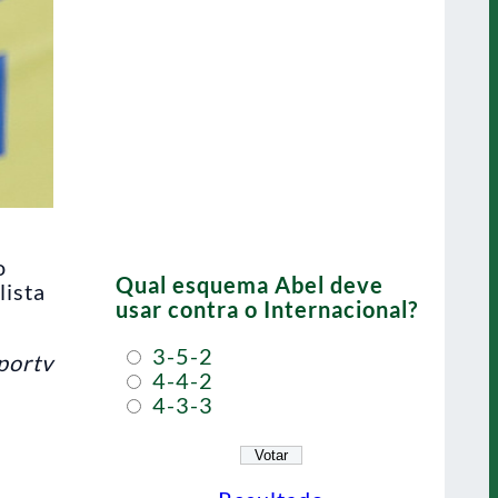
o
Qual esquema Abel deve
lista
usar contra o Internacional?
3-5-2
portv
4-4-2
4-3-3
o