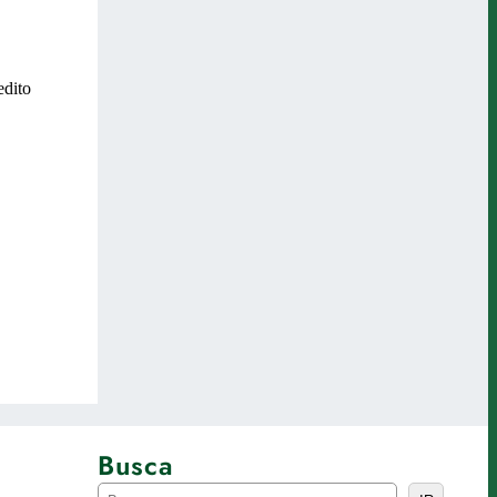
Busca
P