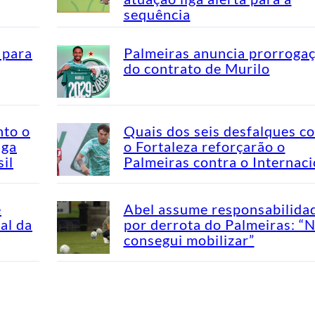
sequência
 para
Palmeiras anuncia prorroga
do contrato de Murilo
nto o
Quais dos seis desfalques c
aga
o Fortaleza reforçarão o
il
Palmeiras contra o Internaci
e
Abel assume responsabilida
al da
por derrota do Palmeiras: “
consegui mobilizar”