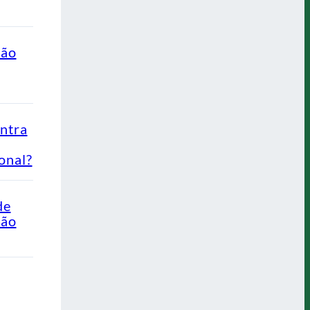
ção
ontra
onal?
de
Não