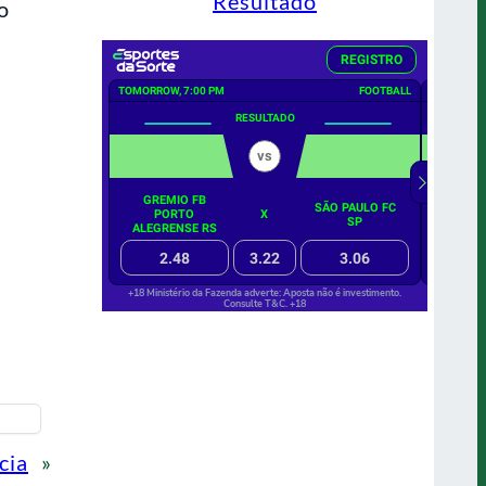
Resultado
o
cia
»