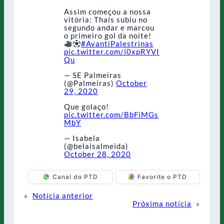
Assim começou a nossa
vitória: Thaís subiu no
segundo andar e marcou
o primeiro gol da noite!
#AvantiPalestrinas
pic.twitter.com/i0xpRYVI
Qu
— SE Palmeiras
(@Palmeiras)
October
29, 2020
Que golaço!
pic.twitter.com/BbFiMGs
MbY
— Isabela
(@belaisalmeida)
October 28, 2020
Canal do PTD
Favorite o PTD
«
Notícia anterior
Próxima notícia
»