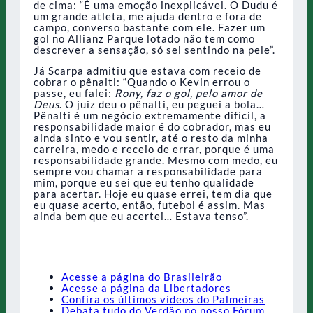
de cima: “É uma emoção inexplicável. O Dudu é
um grande atleta, me ajuda dentro e fora de
campo, converso bastante com ele. Fazer um
gol no Allianz Parque lotado não tem como
descrever a sensação, só sei sentindo na pele”.
Já Scarpa admitiu que estava com receio de
cobrar o pênalti: “Quando o Kevin errou o
passe, eu falei:
Rony, faz o gol, pelo amor de
Deus
. O juiz deu o pênalti, eu peguei a bola…
Pênalti é um negócio extremamente difícil, a
responsabilidade maior é do cobrador, mas eu
ainda sinto e vou sentir, até o resto da minha
carreira, medo e receio de errar, porque é uma
responsabilidade grande. Mesmo com medo, eu
sempre vou chamar a responsabilidade para
mim, porque eu sei que eu tenho qualidade
para acertar. Hoje eu quase errei, tem dia que
eu quase acerto, então, futebol é assim. Mas
ainda bem que eu acertei… Estava tenso”.
Acesse a página do Brasileirão
Acesse a página da Libertadores
Confira os últimos vídeos do Palmeiras
Debata tudo do Verdão no nosso Fórum