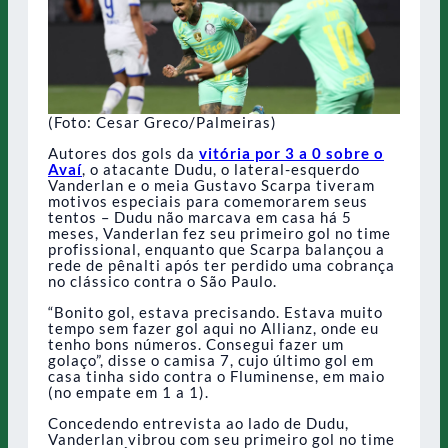
(Foto: Cesar Greco/Palmeiras)
Autores dos gols da
vitória por 3 a 0 sobre o
Avaí
, o atacante Dudu, o lateral-esquerdo
Vanderlan e o meia Gustavo Scarpa tiveram
motivos especiais para comemorarem seus
tentos – Dudu não marcava em casa há 5
meses, Vanderlan fez seu primeiro gol no time
profissional, enquanto que Scarpa balançou a
rede de pênalti após ter perdido uma cobrança
no clássico contra o São Paulo.
“Bonito gol, estava precisando. Estava muito
tempo sem fazer gol aqui no Allianz, onde eu
tenho bons números. Consegui fazer um
golaço”, disse o camisa 7, cujo último gol em
casa tinha sido contra o Fluminense, em maio
(no empate em 1 a 1).
Concedendo entrevista ao lado de Dudu,
Vanderlan vibrou com seu primeiro gol no time