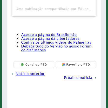
Uma publicação compartilhada por Eduardo Pereira Rodrigues (@7_dudu)
Acesse a página do Brasileirão
Acesse a página da Libertadores
Confira os últimos vídeos do Palmeiras
Debata tudo do Verdão no nosso Fórum
de discussões
Canal do PTD
Favorite o PTD
«
Notícia anterior
Próxima notícia
»