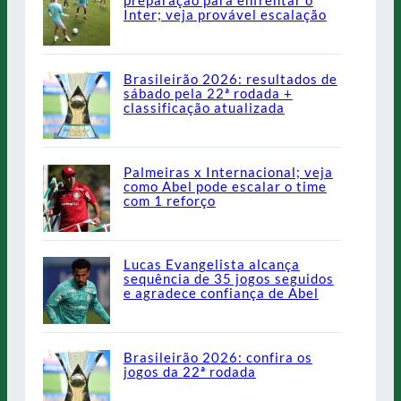
preparação para enfrentar o
Inter; veja provável escalação
Brasileirão 2026: resultados de
sábado pela 22ª rodada +
classificação atualizada
Palmeiras x Internacional; veja
como Abel pode escalar o time
com 1 reforço
Lucas Evangelista alcança
sequência de 35 jogos seguidos
e agradece confiança de Abel
Brasileirão 2026: confira os
jogos da 22ª rodada