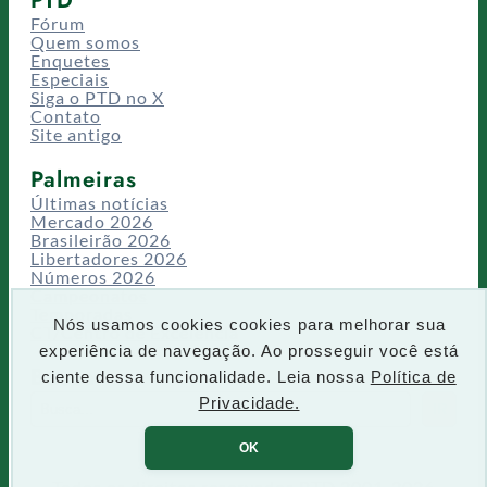
Fórum
Quem somos
Enquetes
Especiais
Siga o PTD no X
Contato
Site antigo
Palmeiras
Últimas notícias
Mercado 2026
Brasileirão 2026
Libertadores 2026
Números 2026
Campeonatos
Temporadas
Nós usamos cookies cookies para melhorar sua
CT/Centro de Excelência
experiência de navegação. Ao prosseguir você está
Busca
ciente dessa funcionalidade. Leia nossa
Política de
P
Privacidade.
IR
e
s
OK
q
u
Todos os direitos reservados PTD 2001-2026