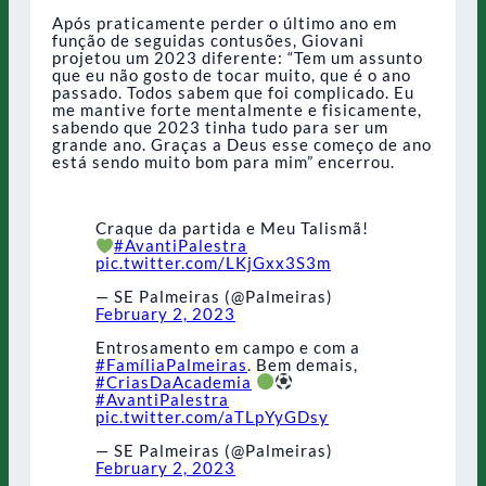
Após praticamente perder o último ano em
função de seguidas contusões, Giovani
projetou um 2023 diferente: “Tem um assunto
que eu não gosto de tocar muito, que é o ano
passado. Todos sabem que foi complicado. Eu
me mantive forte mentalmente e fisicamente,
sabendo que 2023 tinha tudo para ser um
grande ano. Graças a Deus esse começo de ano
está sendo muito bom para mim” encerrou.
Craque da partida e Meu Talismã!
#AvantiPalestra
pic.twitter.com/LKjGxx3S3m
— SE Palmeiras (@Palmeiras)
February 2, 2023
Entrosamento em campo e com a
#FamíliaPalmeiras
. Bem demais,
#CriasDaAcademia
#AvantiPalestra
pic.twitter.com/aTLpYyGDsy
— SE Palmeiras (@Palmeiras)
February 2, 2023