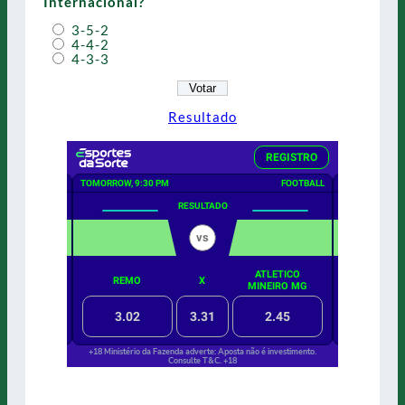
Internacional?
3-5-2
4-4-2
4-3-3
Resultado