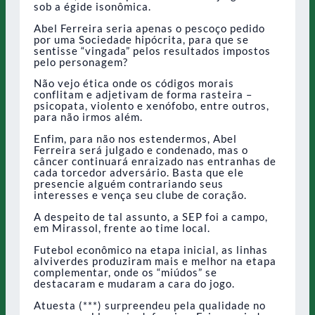
sob a égide isonômica.
Abel Ferreira seria apenas o pescoço pedido
por uma Sociedade hipócrita, para que se
sentisse “vingada” pelos resultados impostos
pelo personagem?
Não vejo ética onde os códigos morais
conflitam e adjetivam de forma rasteira –
psicopata, violento e xenófobo, entre outros,
para não irmos além.
Enfim, para não nos estendermos, Abel
Ferreira será julgado e condenado, mas o
câncer continuará enraizado nas entranhas de
cada torcedor adversário. Basta que ele
presencie alguém contrariando seus
interesses e vença seu clube de coração.
A despeito de tal assunto, a SEP foi a campo,
em Mirassol, frente ao time local.
Futebol econômico na etapa inicial, as linhas
alviverdes produziram mais e melhor na etapa
complementar, onde os “miúdos” se
destacaram e mudaram a cara do jogo.
Atuesta (***) surpreendeu pela qualidade no