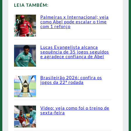
LEIA TAMBÉM:
Palmeiras x Internacional; veja
como Abel pode escalar o time
com 1 reforço
Lucas Evangelista alcança
sequência de 35 jogos seguidos
e agradece confiança de Abel
Brasileirão 2026: confira os
jogos da 22ª rodada
Vídeo: veja como foi o treino de
sexta-feira