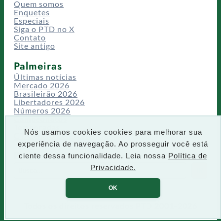
Quem somos
Enquetes
Especiais
Siga o PTD no X
Contato
Site antigo
Palmeiras
Últimas notícias
Mercado 2026
Brasileirão 2026
Libertadores 2026
Números 2026
Campeonatos
Temporadas
Nós usamos cookies cookies para melhorar sua
CT/Centro de Excelência
experiência de navegação. Ao prosseguir você está
Busca
ciente dessa funcionalidade. Leia nossa
Política de
P
Privacidade.
IR
e
s
OK
q
u
Todos os direitos reservados PTD 2001-2026
i
s