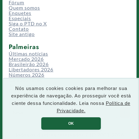
Fórum
Quem somos
Enquetes
Especiais
Siga o PTD no X
Contato
Site antigo
Palmeiras
Últimas notícias
Mercado 2026
Brasileirão 2026
Libertadores 2026
Números 2026
Campeonatos
Temporadas
Nós usamos cookies cookies para melhorar sua
CT/Centro de Excelência
experiência de navegação. Ao prosseguir você está
Busca
ciente dessa funcionalidade. Leia nossa
Política de
P
Privacidade.
IR
e
s
OK
q
u
Todos os direitos reservados PTD 2001-2026
i