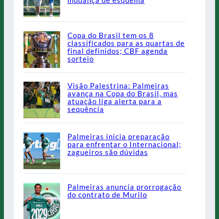
mudança de esquema
Copa do Brasil tem os 8
classificados para as quartas de
final definidos; CBF agenda
sorteio
Visão Palestrina: Palmeiras
avança na Copa do Brasil, mas
atuação liga alerta para a
sequência
Palmeiras inicia preparação
para enfrentar o Internacional;
zagueiros são dúvidas
Palmeiras anuncia prorrogação
do contrato de Murilo