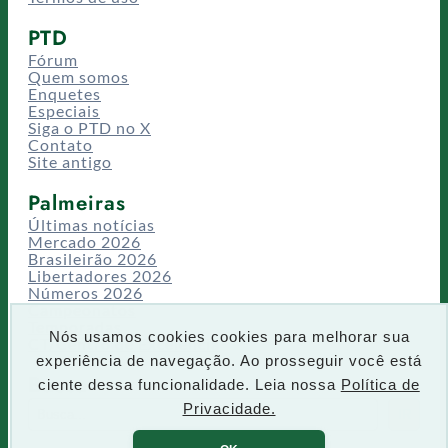
PTD
Fórum
Quem somos
Enquetes
Especiais
Siga o PTD no X
Contato
Site antigo
Palmeiras
Últimas notícias
Mercado 2026
Brasileirão 2026
Libertadores 2026
Números 2026
Campeonatos
Temporadas
Nós usamos cookies cookies para melhorar sua
CT/Centro de Excelência
experiência de navegação. Ao prosseguir você está
Busca
ciente dessa funcionalidade. Leia nossa
Política de
P
Privacidade.
IR
e
s