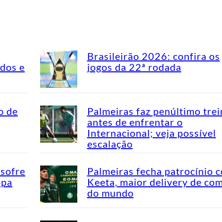
Brasileirão 2026: confira os
idos e
jogos da 22ª rodada
o de
Palmeiras faz penúltimo tre
antes de enfrentar o
Internacional; veja possível
escalação
 sofre
Palmeiras fecha patrocínio 
opa
Keeta, maior delivery de co
do mundo