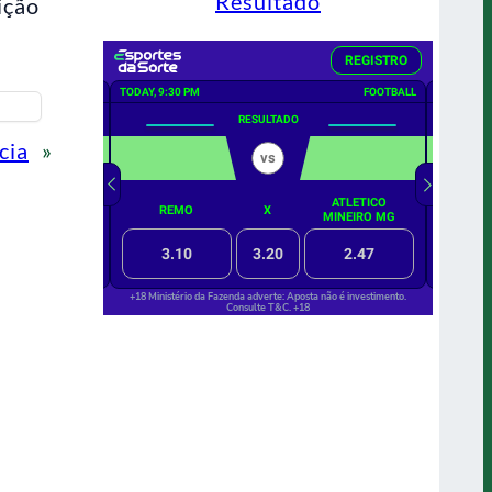
Resultado
ição
cia
»