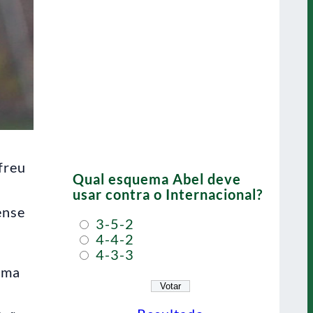
freu
Qual esquema Abel deve
usar contra o Internacional?
ense
3-5-2
4-4-2
4-3-3
 uma