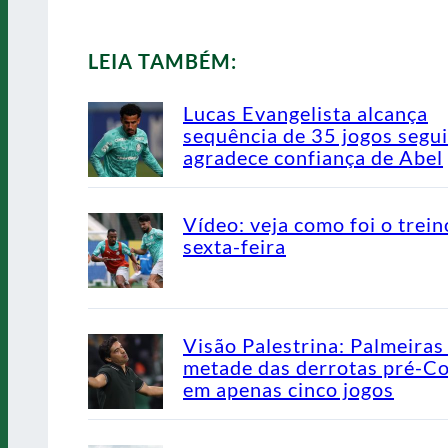
LEIA TAMBÉM:
Lucas Evangelista alcança
sequência de 35 jogos segu
agradece confiança de Abel
Vídeo: veja como foi o trein
sexta-feira
Visão Palestrina: Palmeiras
metade das derrotas pré-C
em apenas cinco jogos