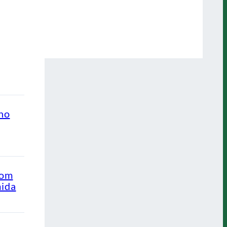
ino
com
mida