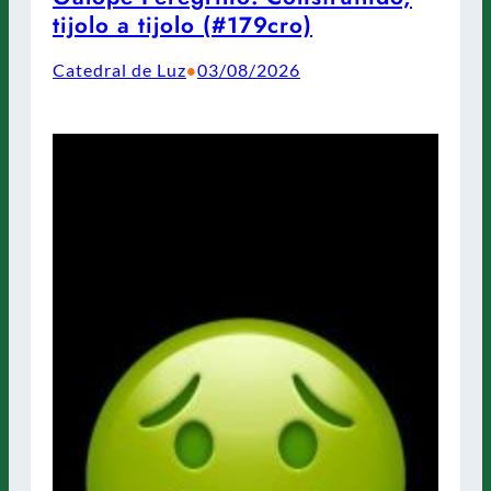
tijolo a tijolo (#179cro)
Catedral de Luz
03/08/2026
•