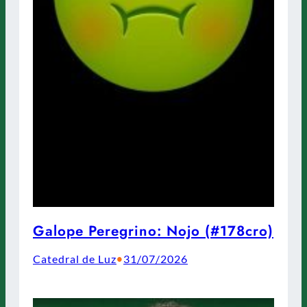
Galope Peregrino: Nojo (#178cro)
Catedral de Luz
31/07/2026
•