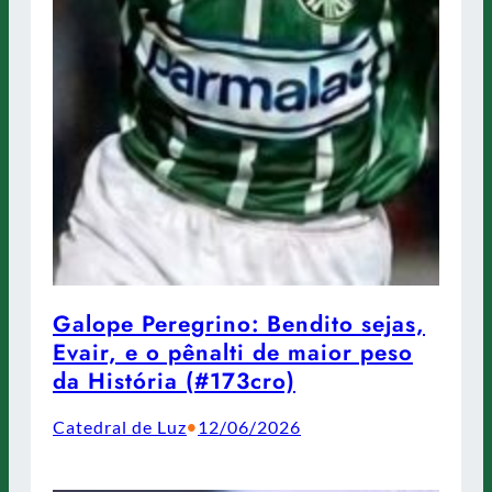
Galope Peregrino: Bendito sejas,
Evair, e o pênalti de maior peso
da História (#173cro)
Catedral de Luz
12/06/2026
•