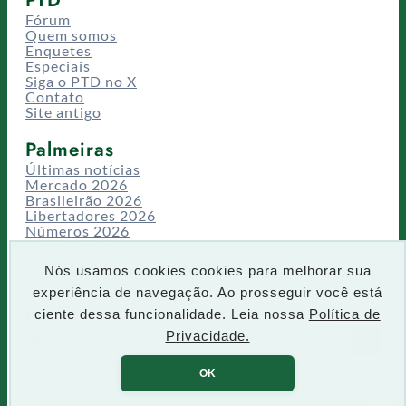
Fórum
Quem somos
Enquetes
Especiais
Siga o PTD no X
Contato
Site antigo
Palmeiras
Últimas notícias
Mercado 2026
Brasileirão 2026
Libertadores 2026
Números 2026
Campeonatos
Temporadas
Nós usamos cookies cookies para melhorar sua
CT/Centro de Excelência
experiência de navegação. Ao prosseguir você está
Busca
ciente dessa funcionalidade. Leia nossa
Política de
P
Privacidade.
IR
e
s
OK
q
u
Todos os direitos reservados PTD 2001-2026