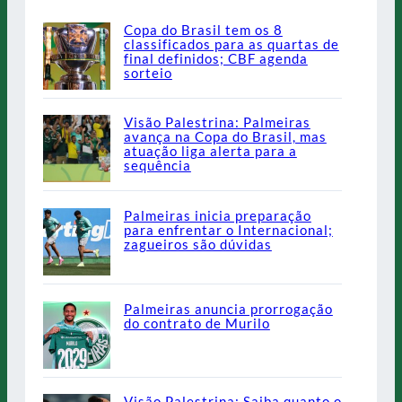
Copa do Brasil tem os 8
classificados para as quartas de
final definidos; CBF agenda
sorteio
Visão Palestrina: Palmeiras
avança na Copa do Brasil, mas
atuação liga alerta para a
sequência
Palmeiras inicia preparação
para enfrentar o Internacional;
zagueiros são dúvidas
Palmeiras anuncia prorrogação
do contrato de Murilo
Visão Palestrina: Saiba quanto o