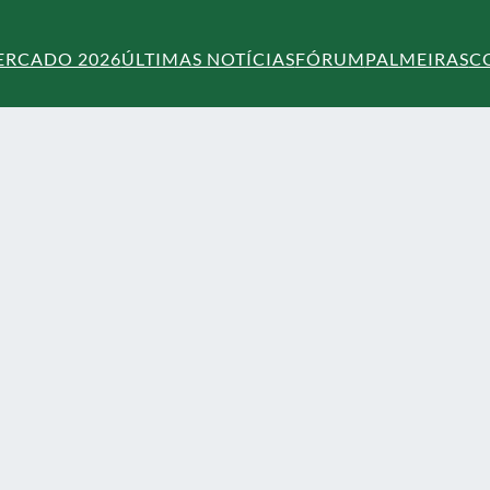
ERCADO 2026
ÚLTIMAS NOTÍCIAS
FÓRUM
PALMEIRAS
C