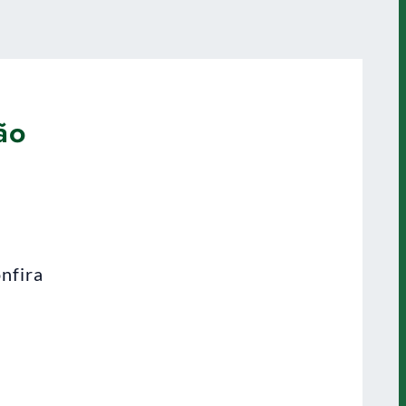
ão
nfira