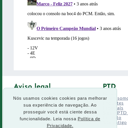
Aviso legal
PTD
Política de Privacidade
Fórum
Termos de uso
Quem som
Nós usamos cookies cookies para melhorar
Enquetes
sua experiência de navegação. Ao
Especiais
Siga o PTD
prosseguir você está ciente dessa
Contato
funcionalidade. Leia nossa
Política de
Site antigo
Privacidade.