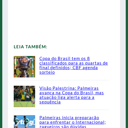
LEIA TAMBÉM:
Copa do Brasil tem os 8
classificados para as quartas de
final definidos; CBF agenda
sorteio
Visão Palestrina: Palmeiras
avança na Copa do Brasil, mas
atuação liga alerta para a
sequência
Palmeiras inicia preparação
para enfrentar o Internacional;
zagueiros são dúvidas