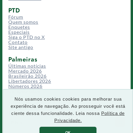
PTD
Fórum
Quem somos
Enquetes
Especiais
Siga o PTD no X
Contato
Site antigo
Palmeiras
Últimas notícias
Mercado 2026
Brasileirão 2026
Libertadores 2026
Números 2026
Campeonatos
Temporadas
Nós usamos cookies cookies para melhorar sua
CT/Centro de Excelência
experiência de navegação. Ao prosseguir você está
Busca
ciente dessa funcionalidade. Leia nossa
Política de
P
Privacidade.
IR
e
s
OK