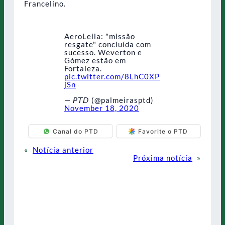
Francelino.
AeroLeila: "missão
resgate" concluída com
sucesso. Weverton e
Gómez estão em
Fortaleza.
pic.twitter.com/8LhC0XP
jSn
— 𝘗𝘛𝘋 (@palmeirasptd)
November 18, 2020
Canal do PTD
Favorite o PTD
«
Notícia anterior
Próxima notícia
»