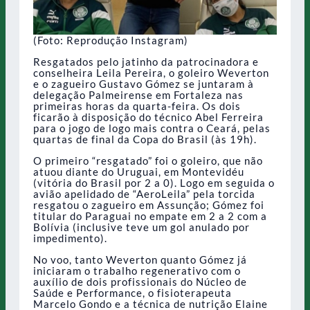
(Foto: Reprodução Instagram)
Resgatados pelo jatinho da patrocinadora e
conselheira Leila Pereira, o goleiro Weverton
e o zagueiro Gustavo Gómez se juntaram à
delegação Palmeirense em Fortaleza nas
primeiras horas da quarta-feira. Os dois
ficarão à disposição do técnico Abel Ferreira
para o jogo de logo mais contra o Ceará, pelas
quartas de final da Copa do Brasil (às 19h).
O primeiro “resgatado” foi o goleiro, que não
atuou diante do Uruguai, em Montevidéu
(vitória do Brasil por 2 a 0). Logo em seguida o
avião apelidado de “AeroLeila” pela torcida
resgatou o zagueiro em Assunção; Gómez foi
titular do Paraguai no empate em 2 a 2 com a
Bolívia (inclusive teve um gol anulado por
impedimento).
No voo, tanto Weverton quanto Gómez já
iniciaram o trabalho regenerativo com o
auxílio de dois profissionais do Núcleo de
Saúde e Performance, o fisioterapeuta
Marcelo Gondo e a técnica de nutrição Elaine