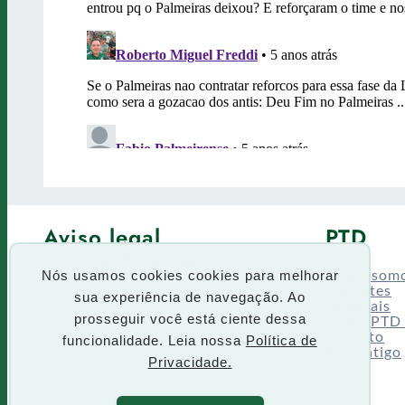
Aviso legal
PTD
Política de Privacidade
Fórum
Termos de uso
Quem som
Nós usamos cookies cookies para melhorar
Enquetes
sua experiência de navegação. Ao
Especiais
Siga o PTD
prosseguir você está ciente dessa
Contato
funcionalidade. Leia nossa
Política de
Site antigo
Privacidade.