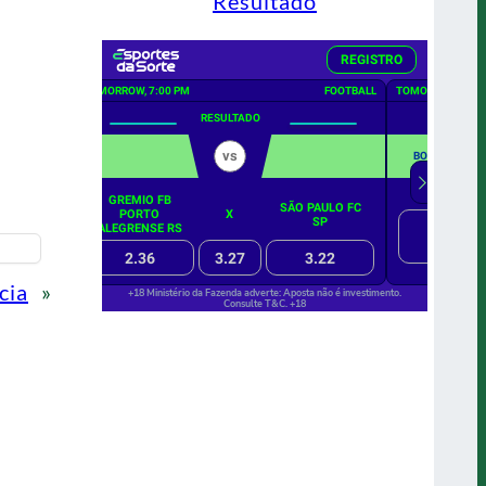
Resultado
cia
»