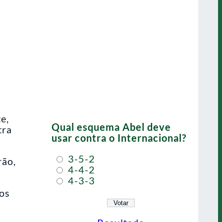
e,
Qual esquema Abel deve
tra
usar contra o Internacional?
3-5-2
rão,
4-4-2
4-3-3
os