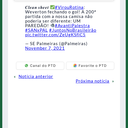
𝑪𝒍𝒆𝒂𝒏 𝒔𝒉𝒆𝒆𝒕
#VirouRotina
:
Weverton fechando o gol! A 200ª
partida com a nossa camisa não
poderia ser diferente: UM
PAREDÃO!
#AvantiPalestra
#SANxPAL
#JuntosNoBrasileirão
pic.twitter.com/ZeUgKSfiC5
— SE Palmeiras (@Palmeiras)
November 7, 2021
Canal do PTD
Favorite o PTD
«
Notícia anterior
Próxima notícia
»