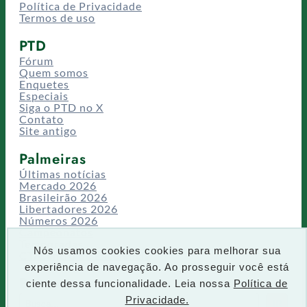
Política de Privacidade
Termos de uso
PTD
Fórum
Quem somos
Enquetes
Especiais
Siga o PTD no X
Contato
Site antigo
Palmeiras
Últimas notícias
Mercado 2026
Brasileirão 2026
Libertadores 2026
Números 2026
Campeonatos
Temporadas
Nós usamos cookies cookies para melhorar sua
CT/Centro de Excelência
experiência de navegação. Ao prosseguir você está
Busca
ciente dessa funcionalidade. Leia nossa
Política de
P
Privacidade.
IR