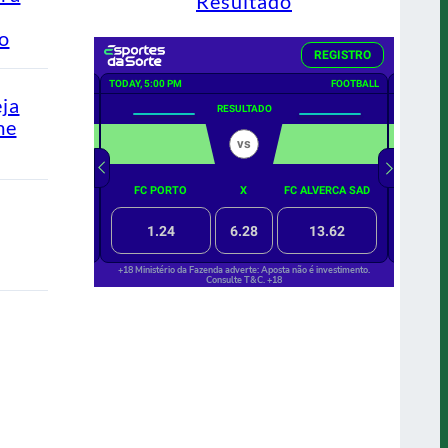
Resultado
ão
eja
me