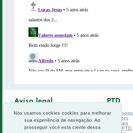
Aviso legal
PTD
Política de Privacidade
Fórum
Termos de uso
Quem som
Nós usamos cookies cookies para melhorar
Enquetes
sua experiência de navegação. Ao
Especiais
Siga o PTD
prosseguir você está ciente dessa
Contato