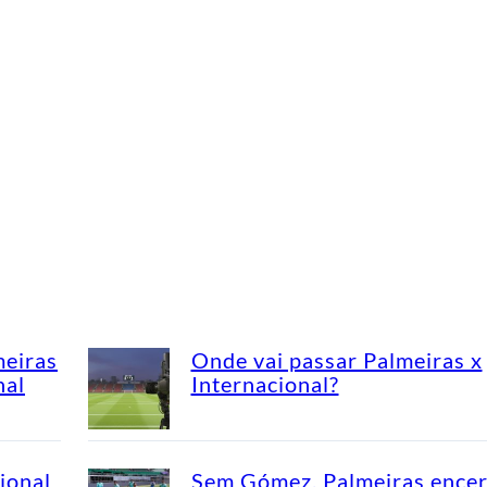
meiras
Onde vai passar Palmeiras x
nal
Internacional?
ional
Sem Gómez, Palmeiras encer