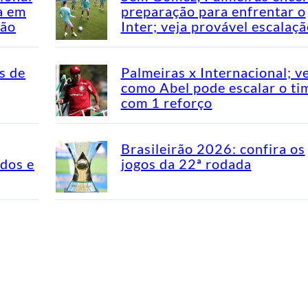
a em
preparação para enfrentar o
rão
Inter; veja provável escalaç
s de
Palmeiras x Internacional; v
como Abel pode escalar o ti
com 1 reforço
Brasileirão 2026: confira os
idos e
jogos da 22ª rodada